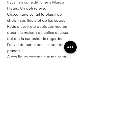
travail en collectif, cher à Murs à 
Fleurs. Un défi relevé. 
Chacun.une se fait le plaisir de 
choisir ses fleurs et de les couper. 
Ravis d'avoir été quelques heures 
durant la maison de celles et ceux 
qui ont la curiosité de regarder, 
l'envie de participer, l'espoir de voir 
grandir.  
A ces fleurs comme aux mains qui 
les ont plongées dans la terre, on 
souhaite un avenir radieux. 
Des bombes à graines pour fleurir 
l'année prochaine