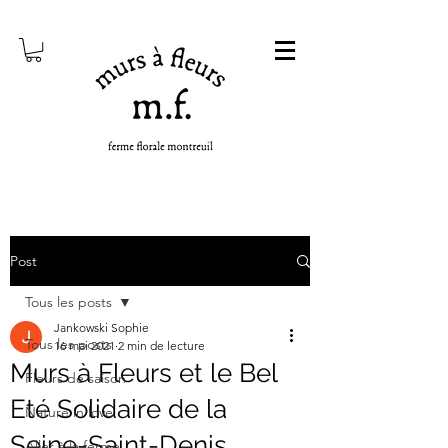
Post
Tous les posts
Jankowski Sophie
Tous les posts
16 mai 2021
2 min de lecture
Murs à Fleurs et le Bel
Fleurs de saison
Eté Solidaire de la
Nature in love
Seine-Saint-Denis
Aller à la ferme