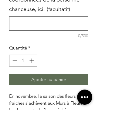
chanceuse, ici! (facultatif)
0/500
Quantité
*
Ajouter au panier
En novembre, la saison des fleurs
fraiches s'achèvent aux Murs à Fleurs !
Les bouquets de
fleurs séchées
prennent le relais et sont les stars du
bouquet du mois .
Nos fleurs séchées locales et de saison