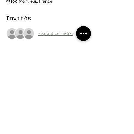
93100 Montreuil, France
Invités
+ 24 autres invités
À propos de l'événement
Tous les samedis, la recolte du jour de 
fleurs fraiches, notre boutique de fleurs 
séchées et graines , nos ateliers et notre 
guinguette sur place ! 
Partager cet événement