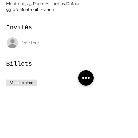
Montreuil, 25 Rue des Jardins Dufour,
93100 Montreuil, France
Invités
Voir tout
Billets
Vente expirée
Type de billet
Visite Plein Champ
Plus d'info
Prix
25,00 €