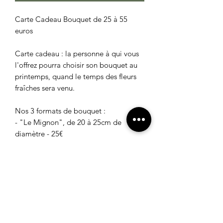
Carte Cadeau Bouquet de 25 à 55
euros
Carte cadeau : la personne à qui vous
l'offrez pourra choisir son bouquet au
printemps, quand le temps des fleurs
fraîches sera venu.
Nos 3 formats de bouquet :
- "Le Mignon", de 20 à 25cm de
diamètre
- 25€
- "Le Généreux", de 30 à 35cm de
diamètre - 35€
- "Le Wahou!", de 50 à 55 cm de
diamètre - 55€